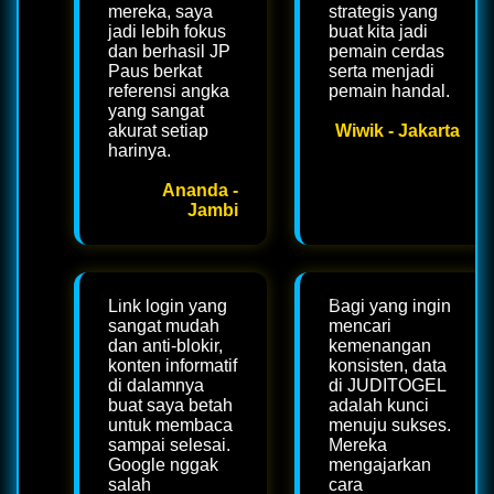
mereka, saya
strategis yang
jadi lebih fokus
buat kita jadi
dan berhasil JP
pemain cerdas
Paus berkat
serta menjadi
referensi angka
pemain handal.
yang sangat
akurat setiap
Wiwik - Jakarta
harinya.
Ananda -
Jambi
Link login yang
Bagi yang ingin
sangat mudah
mencari
dan anti-blokir,
kemenangan
konten informatif
konsisten, data
di dalamnya
di JUDITOGEL
buat saya betah
adalah kunci
untuk membaca
menuju sukses.
sampai selesai.
Mereka
Google nggak
mengajarkan
salah
cara