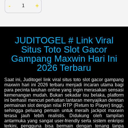
-
+
JUDITOGEL # Link Viral
Situs Toto Slot Gacor
Gampang Maxwin Hari Ini
2026 Terbaru
Saat ini, Juditogel link viral situs toto slot gacor gampang
maxwin hari ini 2026 terbaru menjadi incaran utama bagi
para pecinta taruhan online yang ingin merasakan sensasi
kemenangan mudah. Bukan sekadar isu belaka, platform
ini berhasil mencuri perhatian lantaran menyajikan deretan
permainan slot dengan nilai RTP (Return to Player) tinggi,
sehingga peluang pemain untuk meraih jackpot maxwin
terasa jauh lebih realistis. Didukung oleh tampilan
antarmuka yang sangat user-friendly serta sistem enkripsi
terkini, pengguna bisa bermain dengan tenang tanpa