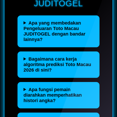
JUDITOGEL
Apa yang membedakan
Pengeluaran Toto Macau
JUDITOGEL dengan bandar
lainnya?
Bagaimana cara kerja
algoritma prediksi Toto Macau
2026 di sini?
Apa fungsi pemain
diarahkan memperhatikan
histori angka?