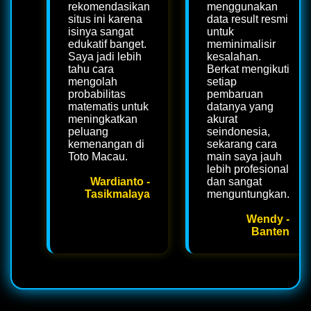
rekomendasikan
menggunakan
situs ini karena
data result resmi
isinya sangat
untuk
edukatif banget.
meminimalisir
Saya jadi lebih
kesalahan.
tahu cara
Berkat mengikuti
mengolah
setiap
probabilitas
pembaruan
matematis untuk
datanya yang
meningkatkan
akurat
peluang
seindonesia,
kemenangan di
sekarang cara
Toto Macau.
main saya jauh
lebih profesional
Wardianto -
dan sangat
Tasikmalaya
menguntungkan.
Wendy -
Banten