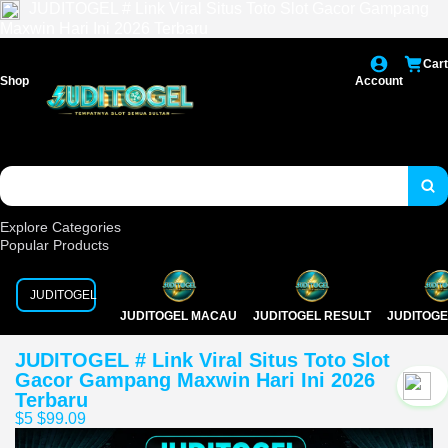
JUDITOGEL # Link Viral Situs Toto Slot Gacor Gampang
Maxwin Hari Ini 2026 Terbaru
Cart
Shop
Account
Explore Categories
Popular Products
JUDITOGEL
JUDITOGEL MACAU
JUDITOGEL RESULT
JUDITOGE
JUDITOGEL # Link Viral Situs Toto Slot
Gacor Gampang Maxwin Hari Ini 2026
`2
Terbaru
$5
$99.09