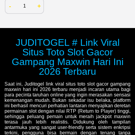
-
+
JUDITOGEL # Link Viral
Situs Toto Slot Gacor
Gampang Maxwin Hari Ini
2026 Terbaru
Saat ini, Juditogel link viral situs toto slot gacor gampang
maxwin hari ini 2026 terbaru menjadi incaran utama bagi
para pecinta taruhan online yang ingin merasakan sensasi
kemenangan mudah. Bukan sekadar isu belaka, platform
ini berhasil mencuri perhatian lantaran menyajikan deretan
permainan slot dengan nilai RTP (Return to Player) tinggi,
sehingga peluang pemain untuk meraih jackpot maxwin
terasa jauh lebih realistis. Didukung oleh tampilan
antarmuka yang sangat user-friendly serta sistem enkripsi
terkini, pengguna bisa bermain dengan tenang tanpa