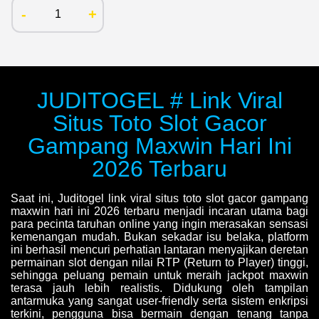
-
+
JUDITOGEL # Link Viral
Situs Toto Slot Gacor
Gampang Maxwin Hari Ini
2026 Terbaru
Saat ini, Juditogel link viral situs toto slot gacor gampang
maxwin hari ini 2026 terbaru menjadi incaran utama bagi
para pecinta taruhan online yang ingin merasakan sensasi
kemenangan mudah. Bukan sekadar isu belaka, platform
ini berhasil mencuri perhatian lantaran menyajikan deretan
permainan slot dengan nilai RTP (Return to Player) tinggi,
sehingga peluang pemain untuk meraih jackpot maxwin
terasa jauh lebih realistis. Didukung oleh tampilan
antarmuka yang sangat user-friendly serta sistem enkripsi
terkini, pengguna bisa bermain dengan tenang tanpa