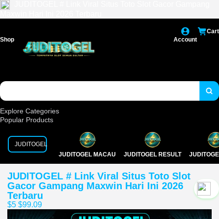
JUDITOGEL # Link Viral Situs Toto Slot Gacor Gampang
Maxwin Hari Ini 2026 Terbaru
Cart
Shop
Account
Explore Categories
Popular Products
JUDITOGEL
JUDITOGEL MACAU
JUDITOGEL RESULT
JUDITOGE
JUDITOGEL # Link Viral Situs Toto Slot
Gacor Gampang Maxwin Hari Ini 2026
`2
Terbaru
$5
$99.09