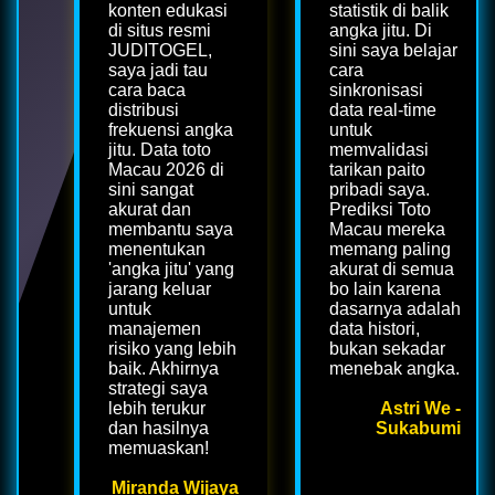
konten edukasi
statistik di balik
di situs resmi
angka jitu. Di
JUDITOGEL,
sini saya belajar
saya jadi tau
cara
cara baca
sinkronisasi
distribusi
data real-time
frekuensi angka
untuk
jitu. Data toto
memvalidasi
Macau 2026 di
tarikan paito
sini sangat
pribadi saya.
akurat dan
Prediksi Toto
membantu saya
Macau mereka
menentukan
memang paling
'angka jitu' yang
akurat di semua
jarang keluar
bo lain karena
untuk
dasarnya adalah
manajemen
data histori,
risiko yang lebih
bukan sekadar
baik. Akhirnya
menebak angka.
strategi saya
lebih terukur
Astri We -
dan hasilnya
Sukabumi
memuaskan!
Miranda Wijaya