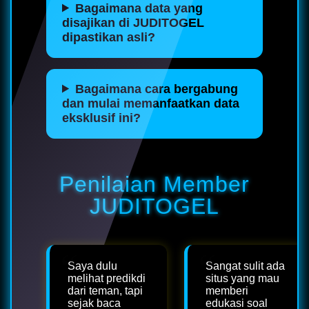
Bagaimana data yang
disajikan di JUDITOGEL
dipastikan asli?
Bagaimana cara bergabung
dan mulai memanfaatkan data
eksklusif ini?
Penilaian Member
JUDITOGEL
Saya dulu
Sangat sulit ada
melihat predikdi
situs yang mau
dari teman, tapi
memberi
sejak baca
edukasi soal