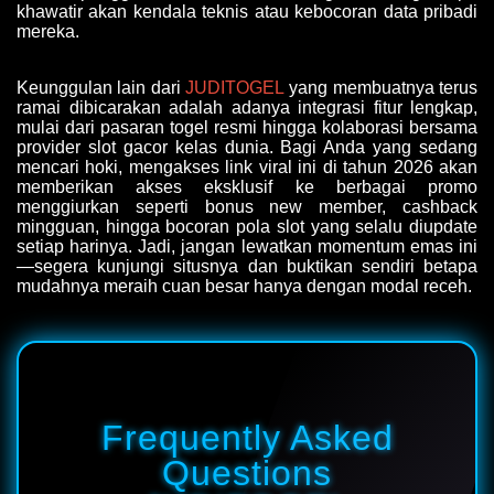
khawatir akan kendala teknis atau kebocoran data pribadi
mereka.
Keunggulan lain dari
JUDITOGEL
yang membuatnya terus
ramai dibicarakan adalah adanya integrasi fitur lengkap,
mulai dari pasaran togel resmi hingga kolaborasi bersama
provider slot gacor kelas dunia. Bagi Anda yang sedang
mencari hoki, mengakses link viral ini di tahun 2026 akan
memberikan akses eksklusif ke berbagai promo
menggiurkan seperti bonus new member, cashback
mingguan, hingga bocoran pola slot yang selalu diupdate
setiap harinya. Jadi, jangan lewatkan momentum emas ini
—segera kunjungi situsnya dan buktikan sendiri betapa
mudahnya meraih cuan besar hanya dengan modal receh.
Frequently Asked
Questions