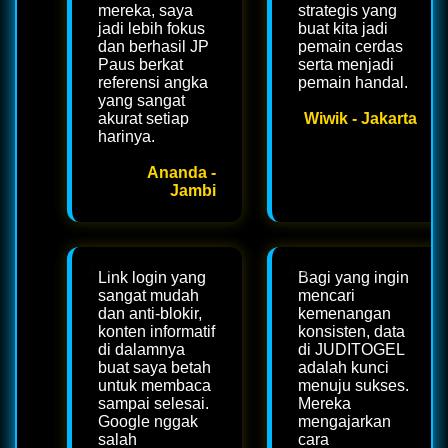
mereka, saya
strategis yang
jadi lebih fokus
buat kita jadi
dan berhasil JP
pemain cerdas
Paus berkat
serta menjadi
referensi angka
pemain handal.
yang sangat
akurat setiap
Wiwik - Jakarta
harinya.
Ananda -
Jambi
Link login yang
Bagi yang ingin
sangat mudah
mencari
dan anti-blokir,
kemenangan
konten informatif
konsisten, data
di dalamnya
di JUDITOGEL
buat saya betah
adalah kunci
untuk membaca
menuju sukses.
sampai selesai.
Mereka
Google nggak
mengajarkan
salah
cara