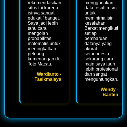
rekomendasikan
menggunakan
situs ini karena
data result resmi
isinya sangat
untuk
edukatif banget.
meminimalisir
Saya jadi lebih
kesalahan.
tahu cara
Berkat mengikuti
mengolah
setiap
probabilitas
pembaruan
matematis untuk
datanya yang
meningkatkan
akurat
peluang
seindonesia,
kemenangan di
sekarang cara
Toto Macau.
main saya jauh
lebih profesional
Wardianto -
dan sangat
Tasikmalaya
menguntungkan.
Wendy -
Banten