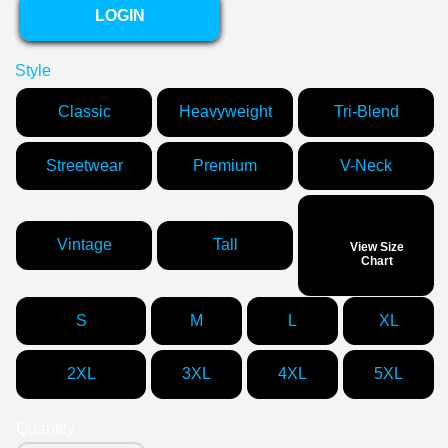
LOGIN
Style
Classic
Heavyweight
Tri-Blend
Streetwear
Premium
V-Neck
Size
Vintage
Tall
View Size
Chart
S
M
L
XL
2XL
3XL
4XL
5XL
Quantity