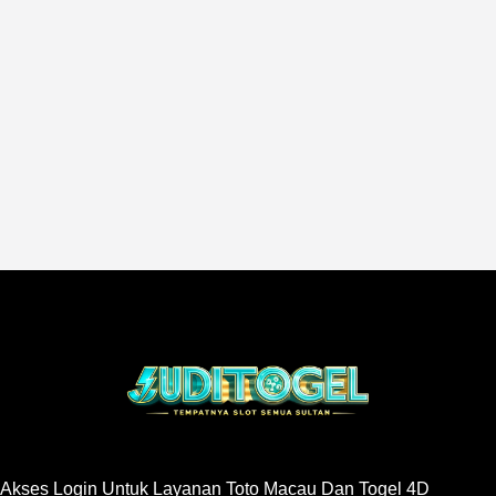
Akses Login Untuk Layanan Toto Macau Dan Togel 4D