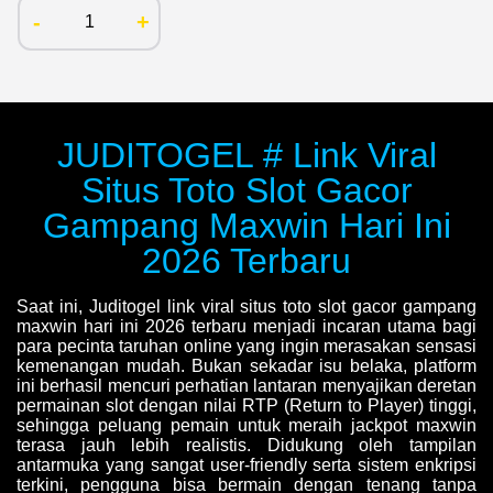
-
+
JUDITOGEL # Link Viral
Situs Toto Slot Gacor
Gampang Maxwin Hari Ini
2026 Terbaru
Saat ini, Juditogel link viral situs toto slot gacor gampang
maxwin hari ini 2026 terbaru menjadi incaran utama bagi
para pecinta taruhan online yang ingin merasakan sensasi
kemenangan mudah. Bukan sekadar isu belaka, platform
ini berhasil mencuri perhatian lantaran menyajikan deretan
permainan slot dengan nilai RTP (Return to Player) tinggi,
sehingga peluang pemain untuk meraih jackpot maxwin
terasa jauh lebih realistis. Didukung oleh tampilan
antarmuka yang sangat user-friendly serta sistem enkripsi
terkini, pengguna bisa bermain dengan tenang tanpa