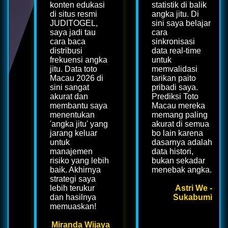
konten edukasi
statistik di balik
di situs resmi
angka jitu. Di
JUDITOGEL,
sini saya belajar
saya jadi tau
cara
cara baca
sinkronisasi
distribusi
data real-time
frekuensi angka
untuk
jitu. Data toto
memvalidasi
Macau 2026 di
tarikan paito
sini sangat
pribadi saya.
akurat dan
Prediksi Toto
membantu saya
Macau mereka
menentukan
memang paling
'angka jitu' yang
akurat di semua
jarang keluar
bo lain karena
untuk
dasarnya adalah
manajemen
data histori,
risiko yang lebih
bukan sekadar
baik. Akhirnya
menebak angka.
strategi saya
lebih terukur
Astri We -
dan hasilnya
Sukabumi
memuaskan!
Miranda Wijaya