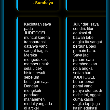
- Surabaya
Kecintaan saya
Jujur dari saya
pada
sendiri: fitur
JUDITOGEL
edukasi di
muncul karena
bawah tabel
transparansi
angka itu sangat
datanya yang
berguna bagi
sangat bagus.
pemain baru.
Mereka
Saya jadi
mengedukasi
paham cara
member untuk
membedakan
selalu cek
pola angka
histori result
setiap hari.
sebelum
JUDITOGEL
bettingan saya.
benar-benar
Dengan
portal yang
mengikuti
punya otoritas di
panduan
niche ini, nggak
manajemen
cuma kasih
modal yang ada
angka tapi juga
di artikel
kasih edukasi