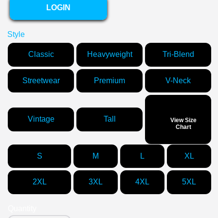
LOGIN
Style
Classic
Heavyweight
Tri-Blend
Streetwear
Premium
V-Neck
Size
Vintage
Tall
View Size
Chart
S
M
L
XL
2XL
3XL
4XL
5XL
Quantity