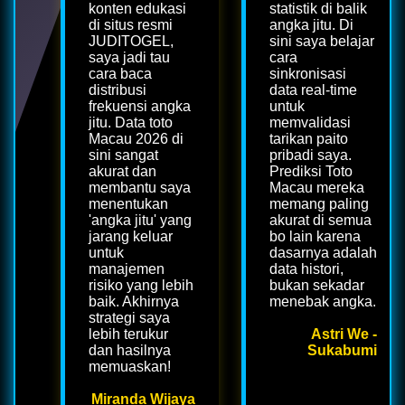
konten edukasi
statistik di balik
di situs resmi
angka jitu. Di
JUDITOGEL,
sini saya belajar
saya jadi tau
cara
cara baca
sinkronisasi
distribusi
data real-time
frekuensi angka
untuk
jitu. Data toto
memvalidasi
Macau 2026 di
tarikan paito
sini sangat
pribadi saya.
akurat dan
Prediksi Toto
membantu saya
Macau mereka
menentukan
memang paling
'angka jitu' yang
akurat di semua
jarang keluar
bo lain karena
untuk
dasarnya adalah
manajemen
data histori,
risiko yang lebih
bukan sekadar
baik. Akhirnya
menebak angka.
strategi saya
lebih terukur
Astri We -
dan hasilnya
Sukabumi
memuaskan!
Miranda Wijaya