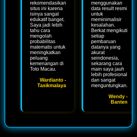
rekomendasikan
menggunakan
situs ini karena
data result resmi
isinya sangat
untuk
edukatif banget.
meminimalisir
Saya jadi lebih
kesalahan.
tahu cara
Berkat mengikuti
mengolah
setiap
probabilitas
pembaruan
matematis untuk
datanya yang
meningkatkan
akurat
peluang
seindonesia,
kemenangan di
sekarang cara
Toto Macau.
main saya jauh
lebih profesional
Wardianto -
dan sangat
Tasikmalaya
menguntungkan.
Wendy -
Banten