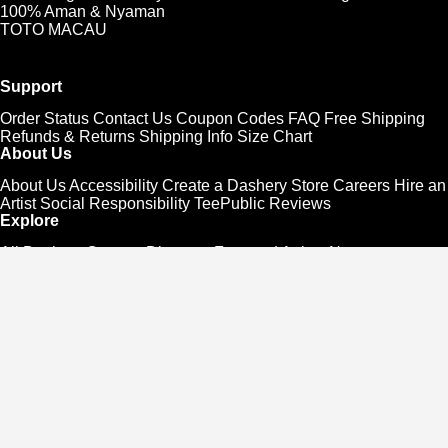
100% Aman & Nyaman
TOTO MACAU
Support
Order Status
Contact Us
Coupon Codes
FAQ
Free Shipping
Refunds & Returns
Shipping Info
Size Chart
About Us
About Us
Accessibility
Create a Dashery Store
Careers
Hire an
Artist
Social Responsibility
TeePublic Reviews
Explore
All Designs
Content Directory
Featured Artists
Newest
Designers
Newest T-Shirts
Tag Directory
Artists
Artist Signup
Design Guide
TeePublic Blog
Follow Us