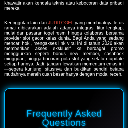
khawatir akan kendala teknis atau kebocoran data pribadi
mereka.
Keunggulan lain dari
JUDITOGEL
yang membuatnya terus
ramai dibicarakan adalah adanya integrasi fitur lengkap,
mulai dari pasaran togel resmi hingga kolaborasi bersama
provider slot gacor kelas dunia. Bagi Anda yang sedang
mencari hoki, mengakses link viral ini di tahun 2026 akan
memberikan akses eksklusif ke berbagai promo
menggiurkan seperti bonus new member, cashback
mingguan, hingga bocoran pola slot yang selalu diupdate
setiap harinya. Jadi, jangan lewatkan momentum emas ini
—segera kunjungi situsnya dan buktikan sendiri betapa
mudahnya meraih cuan besar hanya dengan modal receh.
Frequently Asked
Questions