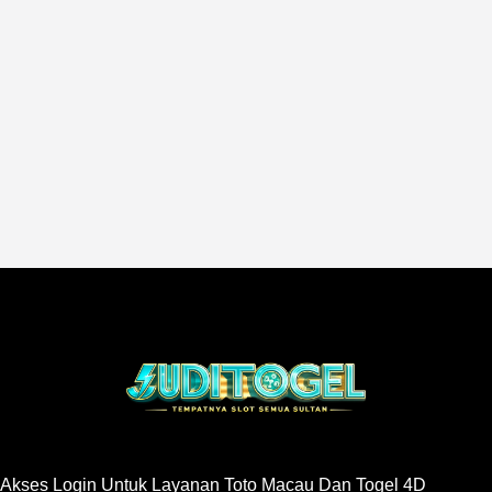
Akses Login Untuk Layanan Toto Macau Dan Togel 4D