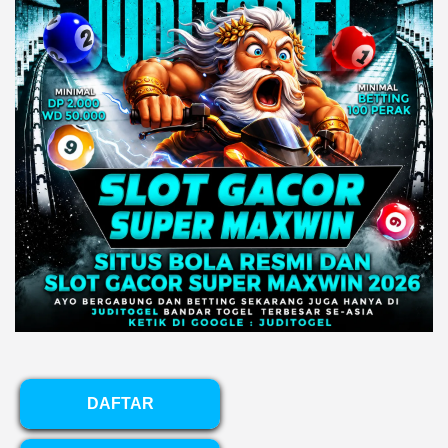
DAFTAR