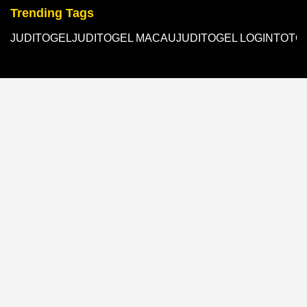
Trending Tags
JUDITOGEL
JUDITOGEL MACAU
JUDITOGEL LOGIN
TOTO