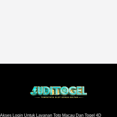
Akses Login Untuk Layanan Toto Macau Dan Togel 4D