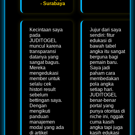
- Surabaya
Kecintaan saya
Jujur dari saya
pada
sendiri: fitur
JUDITOGEL
edukasi di
muncul karena
bawah tabel
transparansi
angka itu sangat
datanya yang
berguna bagi
sangat bagus.
pemain baru.
Mereka
Saya jadi
mengedukasi
paham cara
member untuk
membedakan
selalu cek
pola angka
histori result
setiap hari.
sebelum
JUDITOGEL
bettingan saya.
benar-benar
Dengan
portal yang
mengikuti
punya otoritas di
panduan
niche ini, nggak
manajemen
cuma kasih
modal yang ada
angka tapi juga
di artikel
kasih edukasi