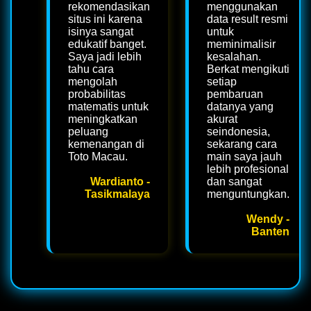
rekomendasikan
menggunakan
situs ini karena
data result resmi
isinya sangat
untuk
edukatif banget.
meminimalisir
Saya jadi lebih
kesalahan.
tahu cara
Berkat mengikuti
mengolah
setiap
probabilitas
pembaruan
matematis untuk
datanya yang
meningkatkan
akurat
peluang
seindonesia,
kemenangan di
sekarang cara
Toto Macau.
main saya jauh
lebih profesional
Wardianto -
dan sangat
Tasikmalaya
menguntungkan.
Wendy -
Banten