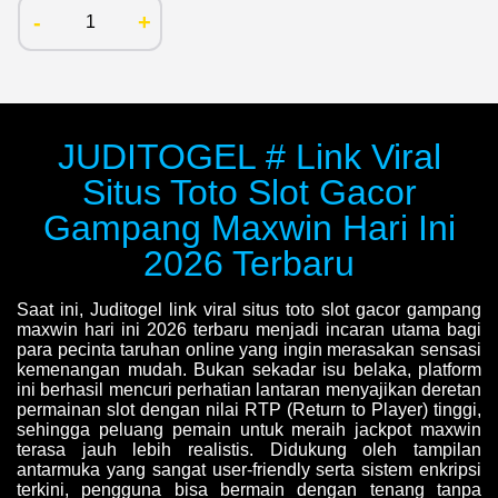
-
+
JUDITOGEL # Link Viral
Situs Toto Slot Gacor
Gampang Maxwin Hari Ini
2026 Terbaru
Saat ini, Juditogel link viral situs toto slot gacor gampang
maxwin hari ini 2026 terbaru menjadi incaran utama bagi
para pecinta taruhan online yang ingin merasakan sensasi
kemenangan mudah. Bukan sekadar isu belaka, platform
ini berhasil mencuri perhatian lantaran menyajikan deretan
permainan slot dengan nilai RTP (Return to Player) tinggi,
sehingga peluang pemain untuk meraih jackpot maxwin
terasa jauh lebih realistis. Didukung oleh tampilan
antarmuka yang sangat user-friendly serta sistem enkripsi
terkini, pengguna bisa bermain dengan tenang tanpa