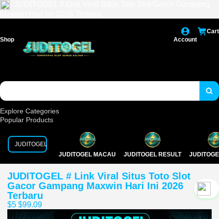
JUDITOGEL # Link Viral Situs Toto Slot Gacor Gampang
Maxwin Hari Ini 2026 Terbaru
Cart
Shop
Account
Explore Categories
Popular Products
JUDITOGEL
JUDITOGEL MACAU
JUDITOGEL RESULT
JUDITOGE
JUDITOGEL # Link Viral Situs Toto Slot
Gacor Gampang Maxwin Hari Ini 2026
`2
Terbaru
$5
$99.09