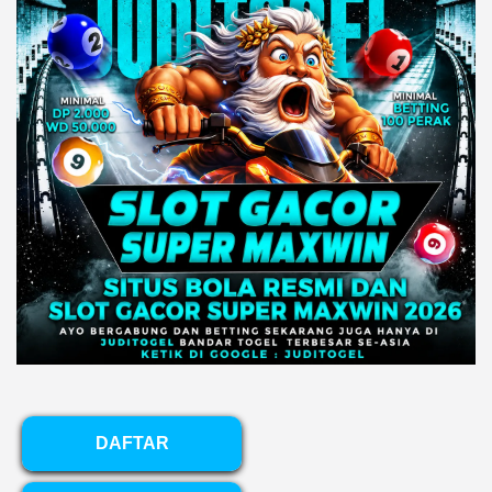
DAFTAR