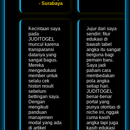
- Surabaya
Kecintaan saya
Jujur dari saya
pada
sendiri: fitur
JUDITOGEL
edukasi di
muncul karena
bawah tabel
transparansi
angka itu sangat
datanya yang
berguna bagi
sangat bagus.
pemain baru.
Mereka
Saya jadi
mengedukasi
paham cara
member untuk
membedakan
selalu cek
pola angka
histori result
setiap hari.
sebelum
JUDITOGEL
bettingan saya.
benar-benar
Dengan
portal yang
mengikuti
punya otoritas di
panduan
niche ini, nggak
manajemen
cuma kasih
modal yang ada
angka tapi juga
di artikel
kasih edukasi