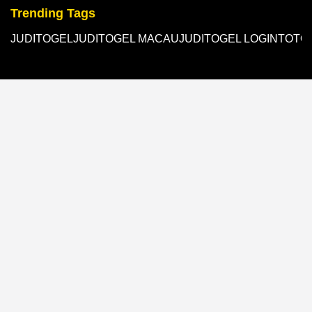
Trending Tags
JUDITOGEL
JUDITOGEL MACAU
JUDITOGEL LOGIN
TOTO