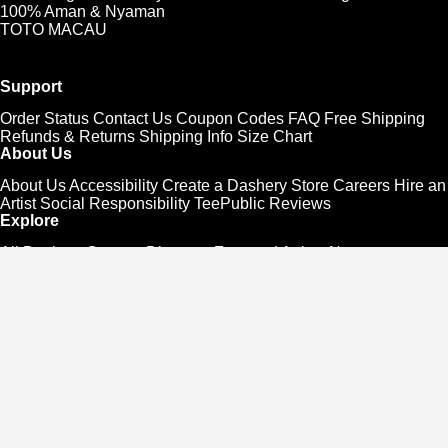
100% Aman & Nyaman
TOTO MACAU
Support
Order Status
Contact Us
Coupon Codes
FAQ
Free Shipping
Refunds & Returns
Shipping Info
Size Chart
About Us
About Us
Accessibility
Create a Dashery Store
Careers
Hire an
Artist
Social Responsibility
TeePublic Reviews
Explore
All Designs
Content Directory
Featured Artists
Newest
Designers
Newest T-Shirts
Tag Directory
Artists
Artist Signup
Design Guide
TeePublic Blog
Follow Us