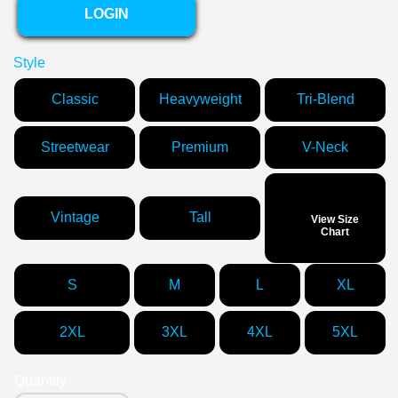
LOGIN
Style
Classic
Heavyweight
Tri-Blend
Streetwear
Premium
V-Neck
Size
Vintage
Tall
View Size
Chart
S
M
L
XL
2XL
3XL
4XL
5XL
Quantity