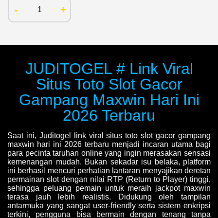
-
+
JUDITOGEL # Link Viral
Situs Toto Slot Gacor
Gampang Maxwin Hari Ini
2026 Terbaru
Saat ini, Juditogel link viral situs toto slot gacor gampang
maxwin hari ini 2026 terbaru menjadi incaran utama bagi
para pecinta taruhan online yang ingin merasakan sensasi
kemenangan mudah. Bukan sekadar isu belaka, platform
ini berhasil mencuri perhatian lantaran menyajikan deretan
permainan slot dengan nilai RTP (Return to Player) tinggi,
sehingga peluang pemain untuk meraih jackpot maxwin
terasa jauh lebih realistis. Didukung oleh tampilan
antarmuka yang sangat user-friendly serta sistem enkripsi
terkini, pengguna bisa bermain dengan tenang tanpa