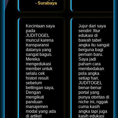
- Surabaya
Kecintaan saya
Jujur dari saya
pada
sendiri: fitur
JUDITOGEL
edukasi di
muncul karena
bawah tabel
transparansi
angka itu sangat
datanya yang
berguna bagi
sangat bagus.
pemain baru.
Mereka
Saya jadi
mengedukasi
paham cara
member untuk
membedakan
selalu cek
pola angka
histori result
setiap hari.
sebelum
JUDITOGEL
bettingan saya.
benar-benar
Dengan
portal yang
mengikuti
punya otoritas di
panduan
niche ini, nggak
manajemen
cuma kasih
modal yang ada
angka tapi juga
di artikel
kasih edukasi