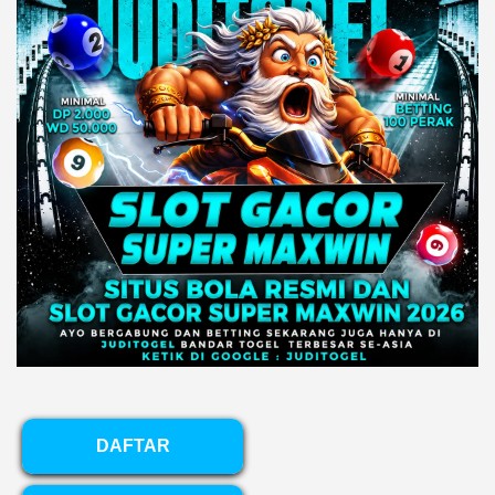
DAFTAR