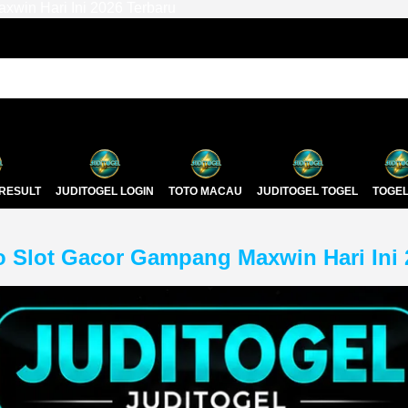
xwin Hari Ini 2026 Terbaru
 RESULT
JUDITOGEL LOGIN
TOTO MACAU
JUDITOGEL TOGEL
TOGEL
o Slot Gacor Gampang Maxwin Hari Ini 