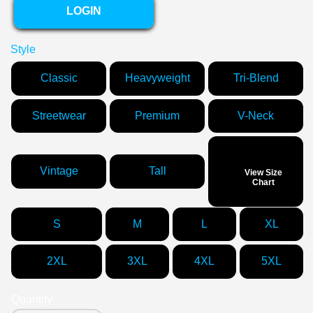
LOGIN
Style
Classic
Heavyweight
Tri-Blend
Streetwear
Premium
V-Neck
Size
Vintage
Tall
View Size
Chart
S
M
L
XL
2XL
3XL
4XL
5XL
Quantity