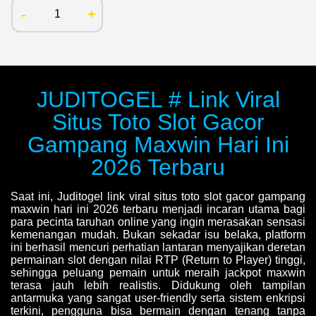
-
+
JUDITOGEL # Link Viral
Situs Toto Slot Gacor
Gampang Maxwin Hari Ini
2026 Terbaru
Saat ini, Juditogel link viral situs toto slot gacor gampang
maxwin hari ini 2026 terbaru menjadi incaran utama bagi
para pecinta taruhan online yang ingin merasakan sensasi
kemenangan mudah. Bukan sekadar isu belaka, platform
ini berhasil mencuri perhatian lantaran menyajikan deretan
permainan slot dengan nilai RTP (Return to Player) tinggi,
sehingga peluang pemain untuk meraih jackpot maxwin
terasa jauh lebih realistis. Didukung oleh tampilan
antarmuka yang sangat user-friendly serta sistem enkripsi
terkini, pengguna bisa bermain dengan tenang tanpa