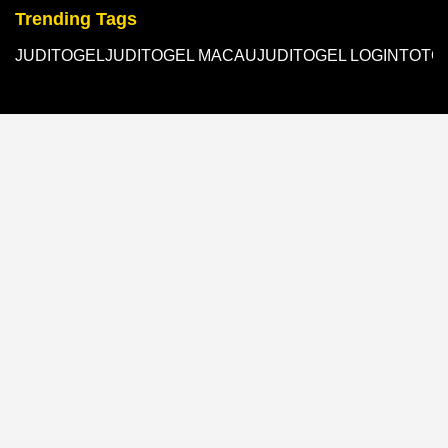
Trending Tags
JUDITOGEL
JUDITOGEL MACAU
JUDITOGEL LOGIN
TOTO