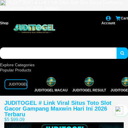
JUDITOGEL # Link Viral Situs Toto Slot Gacor Gampang
Maxwin Hari Ini 2026 Terbaru
Cart
Shop
Account
Explore Categories
Popular Products
JUDITOGEL
JUDITOGEL MACAU
JUDITOGEL RESULT
JUDITOGE
JUDITOGEL # Link Viral Situs Toto Slot
Gacor Gampang Maxwin Hari Ini 2026
`2
Terbaru
$5
$99.09