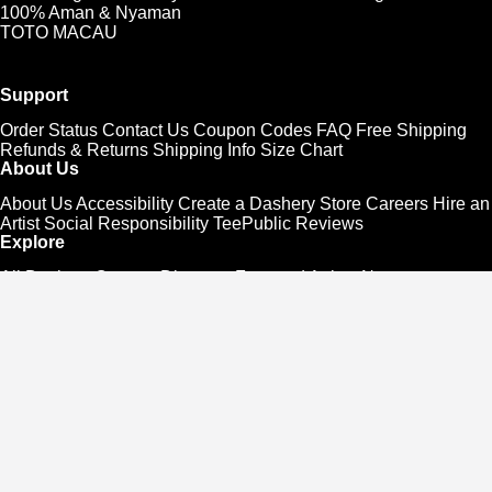
100% Aman & Nyaman
TOTO MACAU
Support
Order Status
Contact Us
Coupon Codes
FAQ
Free Shipping
Refunds & Returns
Shipping Info
Size Chart
About Us
About Us
Accessibility
Create a Dashery Store
Careers
Hire an
Artist
Social Responsibility
TeePublic Reviews
Explore
All Designs
Content Directory
Featured Artists
Newest
Designers
Newest T-Shirts
Tag Directory
Artists
Artist Signup
Design Guide
TeePublic Blog
Follow Us