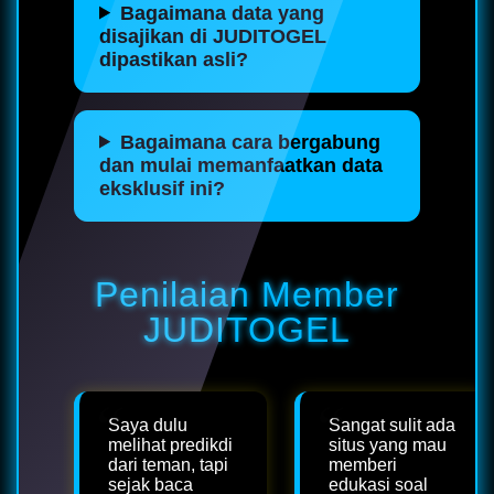
Bagaimana data yang
disajikan di JUDITOGEL
dipastikan asli?
Bagaimana cara bergabung
dan mulai memanfaatkan data
eksklusif ini?
Penilaian Member
JUDITOGEL
Saya dulu
Sangat sulit ada
melihat predikdi
situs yang mau
dari teman, tapi
memberi
sejak baca
edukasi soal