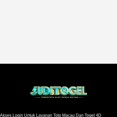
Akses Login Untuk Layanan Toto Macau Dan Togel 4D