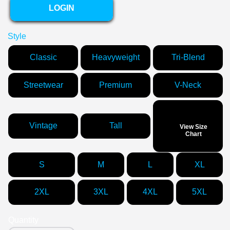
LOGIN
Style
Classic
Heavyweight
Tri-Blend
Streetwear
Premium
V-Neck
Size
Vintage
Tall
View Size
Chart
S
M
L
XL
2XL
3XL
4XL
5XL
Quantity