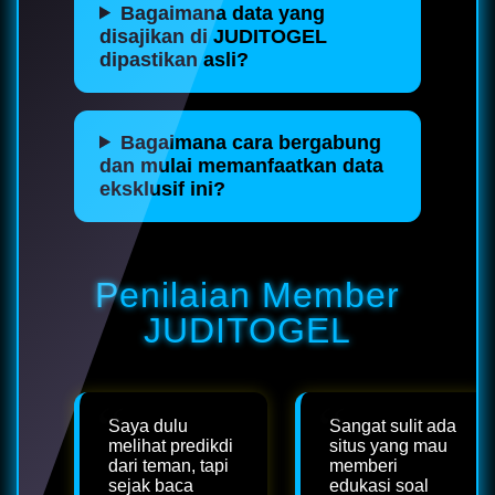
Bagaimana data yang
disajikan di JUDITOGEL
dipastikan asli?
Bagaimana cara bergabung
dan mulai memanfaatkan data
eksklusif ini?
Penilaian Member
JUDITOGEL
Saya dulu
Sangat sulit ada
melihat predikdi
situs yang mau
dari teman, tapi
memberi
sejak baca
edukasi soal