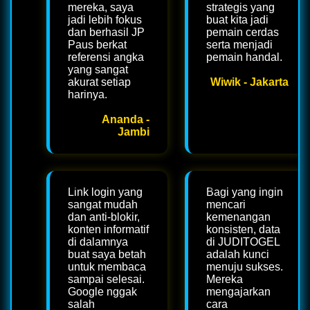
mereka, saya
strategis yang
jadi lebih fokus
buat kita jadi
dan berhasil JP
pemain cerdas
Paus berkat
serta menjadi
referensi angka
pemain handal.
yang sangat
akurat setiap
Wiwik - Jakarta
harinya.
Ananda -
Jambi
Link login yang
Bagi yang ingin
sangat mudah
mencari
dan anti-blokir,
kemenangan
konten informatif
konsisten, data
di dalamnya
di JUDITOGEL
buat saya betah
adalah kunci
untuk membaca
menuju sukses.
sampai selesai.
Mereka
Google nggak
mengajarkan
salah
cara