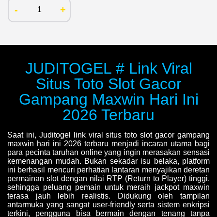
-
+
JUDITOGEL # Link Viral
Situs Toto Slot Gacor
Gampang Maxwin Hari Ini
2026 Terbaru
Saat ini, Juditogel link viral situs toto slot gacor gampang
maxwin hari ini 2026 terbaru menjadi incaran utama bagi
para pecinta taruhan online yang ingin merasakan sensasi
kemenangan mudah. Bukan sekadar isu belaka, platform
ini berhasil mencuri perhatian lantaran menyajikan deretan
permainan slot dengan nilai RTP (Return to Player) tinggi,
sehingga peluang pemain untuk meraih jackpot maxwin
terasa jauh lebih realistis. Didukung oleh tampilan
antarmuka yang sangat user-friendly serta sistem enkripsi
terkini, pengguna bisa bermain dengan tenang tanpa