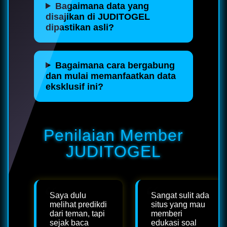
Bagaimana data yang
disajikan di JUDITOGEL
dipastikan asli?
Bagaimana cara bergabung
dan mulai memanfaatkan data
eksklusif ini?
Penilaian Member
JUDITOGEL
Saya dulu
Sangat sulit ada
melihat predikdi
situs yang mau
dari teman, tapi
memberi
sejak baca
edukasi soal