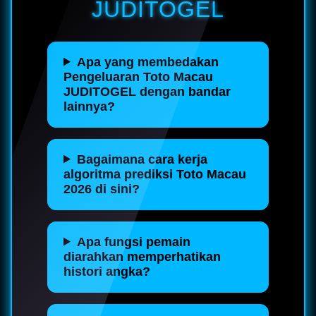
JUDITOGEL
Apa yang membedakan
Pengeluaran Toto Macau
JUDITOGEL dengan bandar
lainnya?
Bagaimana cara kerja
algoritma prediksi Toto Macau
2026 di sini?
Apa fungsi pemain
diarahkan memperhatikan
histori angka?