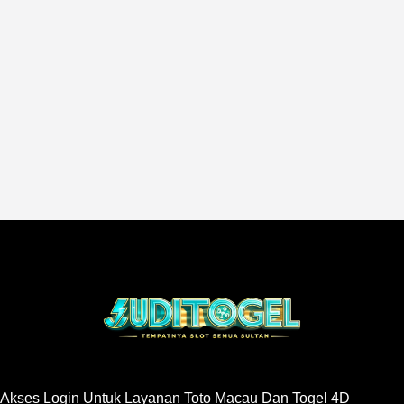
Akses Login Untuk Layanan Toto Macau Dan Togel 4D