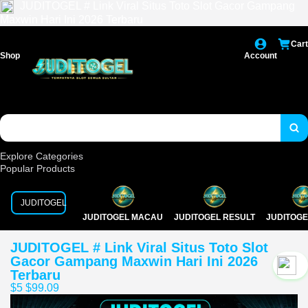
JUDITOGEL # Link Viral Situs Toto Slot Gacor Gampang
Maxwin Hari Ini 2026 Terbaru
Cart
Shop
Account
Explore Categories
Popular Products
JUDITOGEL
JUDITOGEL MACAU
JUDITOGEL RESULT
JUDITOGE
JUDITOGEL # Link Viral Situs Toto Slot
Gacor Gampang Maxwin Hari Ini 2026
`2
Terbaru
$5
$99.09