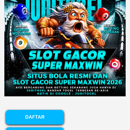
DAFTAR