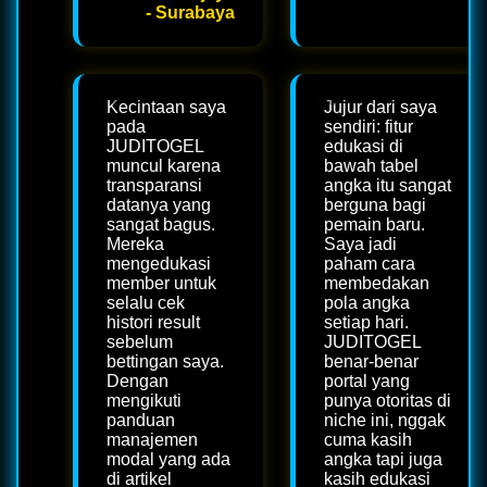
- Surabaya
Kecintaan saya
Jujur dari saya
pada
sendiri: fitur
JUDITOGEL
edukasi di
muncul karena
bawah tabel
transparansi
angka itu sangat
datanya yang
berguna bagi
sangat bagus.
pemain baru.
Mereka
Saya jadi
mengedukasi
paham cara
member untuk
membedakan
selalu cek
pola angka
histori result
setiap hari.
sebelum
JUDITOGEL
bettingan saya.
benar-benar
Dengan
portal yang
mengikuti
punya otoritas di
panduan
niche ini, nggak
manajemen
cuma kasih
modal yang ada
angka tapi juga
di artikel
kasih edukasi