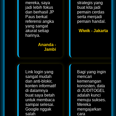
mereka, saya
strategis yang
jadi lebih fokus
buat kita jadi
dan berhasil JP
pemain cerdas
Paus berkat
serta menjadi
referensi angka
pemain handal.
yang sangat
akurat setiap
Wiwik - Jakarta
harinya.
Ananda -
Jambi
Link login yang
Bagi yang ingin
sangat mudah
mencari
dan anti-blokir,
kemenangan
konten informatif
konsisten, data
di dalamnya
di JUDITOGEL
buat saya betah
adalah kunci
untuk membaca
menuju sukses.
sampai selesai.
Mereka
Google nggak
mengajarkan
salah
cara