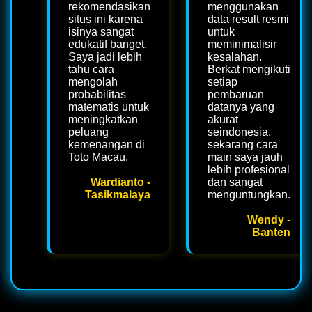
rekomendasikan
menggunakan
situs ini karena
data result resmi
isinya sangat
untuk
edukatif banget.
meminimalisir
Saya jadi lebih
kesalahan.
tahu cara
Berkat mengikuti
mengolah
setiap
probabilitas
pembaruan
matematis untuk
datanya yang
meningkatkan
akurat
peluang
seindonesia,
kemenangan di
sekarang cara
Toto Macau.
main saya jauh
lebih profesional
Wardianto -
dan sangat
Tasikmalaya
menguntungkan.
Wendy -
Banten