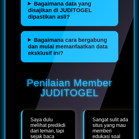
Bagaimana data yang
disajikan di JUDITOGEL
dipastikan asli?
Bagaimana cara bergabung
dan mulai memanfaatkan data
eksklusif ini?
Penilaian Member
JUDITOGEL
Saya dulu
Sangat sulit ada
melihat predikdi
situs yang mau
dari teman, tapi
memberi
sejak baca
edukasi soal