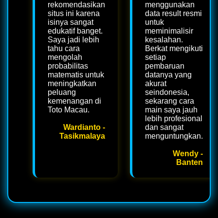
rekomendasikan
menggunakan
situs ini karena
data result resmi
isinya sangat
untuk
edukatif banget.
meminimalisir
Saya jadi lebih
kesalahan.
tahu cara
Berkat mengikuti
mengolah
setiap
probabilitas
pembaruan
matematis untuk
datanya yang
meningkatkan
akurat
peluang
seindonesia,
kemenangan di
sekarang cara
Toto Macau.
main saya jauh
lebih profesional
Wardianto -
dan sangat
Tasikmalaya
menguntungkan.
Wendy -
Banten