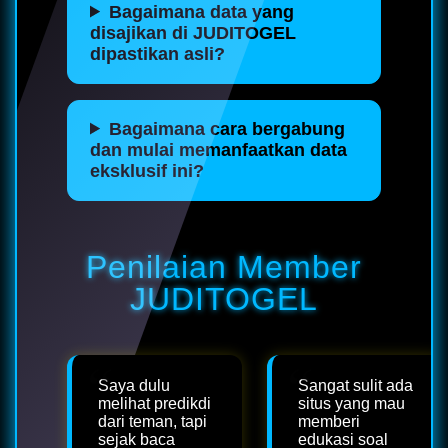
Bagaimana data yang
disajikan di JUDITOGEL
dipastikan asli?
Bagaimana cara bergabung
dan mulai memanfaatkan data
eksklusif ini?
Penilaian Member
JUDITOGEL
Saya dulu
Sangat sulit ada
melihat predikdi
situs yang mau
dari teman, tapi
memberi
sejak baca
edukasi soal