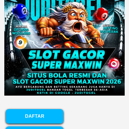
DAFTAR