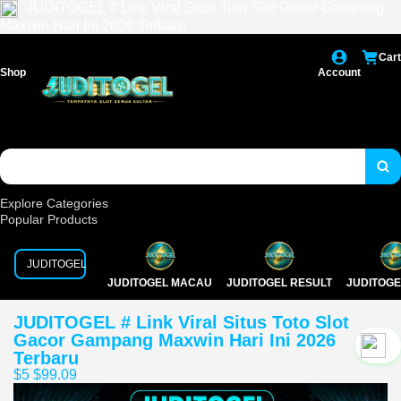
JUDITOGEL # Link Viral Situs Toto Slot Gacor Gampang
Maxwin Hari Ini 2026 Terbaru
Cart
Shop
Account
Explore Categories
Popular Products
JUDITOGEL
JUDITOGEL MACAU
JUDITOGEL RESULT
JUDITOGE
JUDITOGEL # Link Viral Situs Toto Slot
Gacor Gampang Maxwin Hari Ini 2026
`2
Terbaru
$5
$99.09